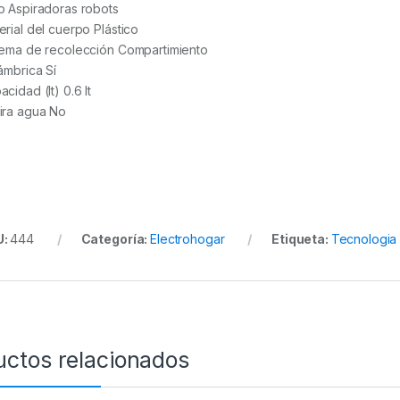
o Aspiradoras robots
erial del cuerpo Plástico
tema de recolección Compartimiento
lámbrica Sí
cidad (lt) 0.6 lt
ira agua No
U:
444
Categoría:
Electrohogar
Etiqueta:
Tecnologia
uctos relacionados