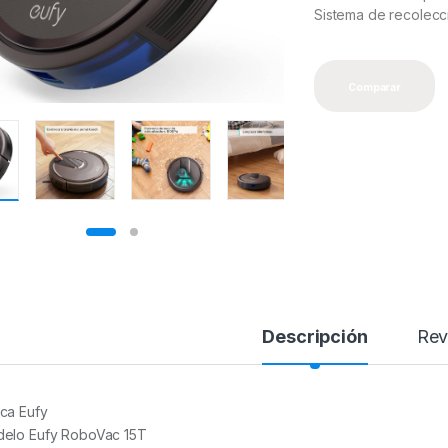
Sistema de recolecc
Comparar
Descripción
Rev
ca Eufy
elo Eufy RoboVac 15T