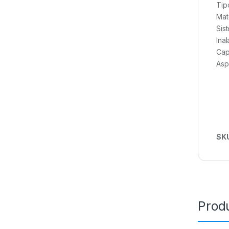
Tip
Mat
Sis
Ina
Capa
Asp
SK
Prod