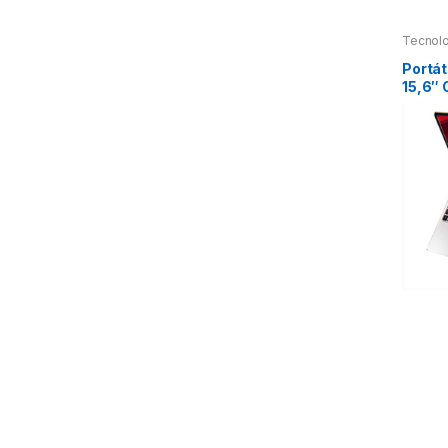
Tecnolo
Portát
15,6″ 