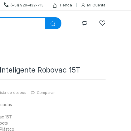
(+51) 929-432-713
Tienda
Mi Cuenta
Inteligente Robovac 15T
lista de deseos
Comparar
tacadas
ac 15T
bots
Plástico