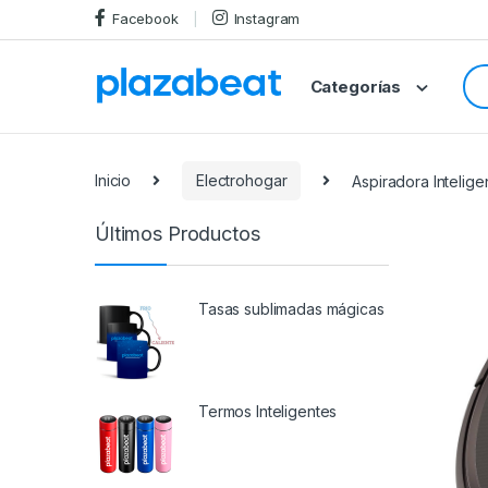
Skip
Skip
Facebook
Instagram
to
to
navigation
content
Se
Categorías
for
Inicio
Electrohogar
Aspiradora Intelig
Últimos Productos
Tasas sublimadas mágicas
Termos Inteligentes