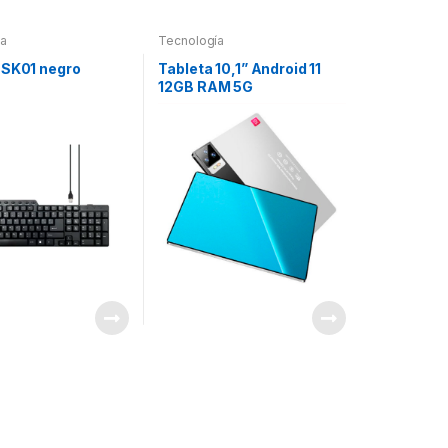
ía
Tecnología
 SK01 negro
Tableta 10,1” Android 11
12GB RAM 5G