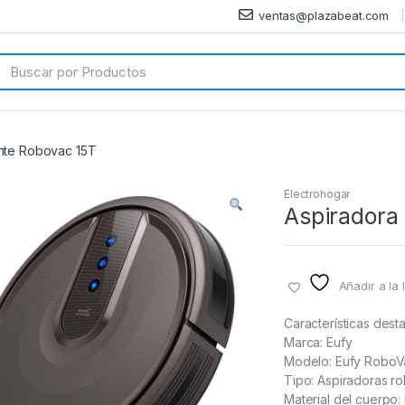
ventas@plazabeat.com
arch
:
ente Robovac 15T
Electrohogar
Aspiradora 
Añadir a la 
Características des
Marca: Eufy
Modelo: Eufy RoboV
Tipo: Aspiradoras ro
Material del cuerpo: 