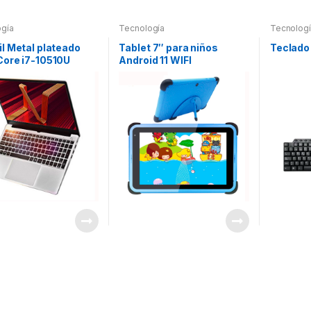
gía
Tecnología
Tecnolog
il Metal plateado
Tablet 7″ para niños
Teclado
Core i7-10510U
Android 11 WIFI