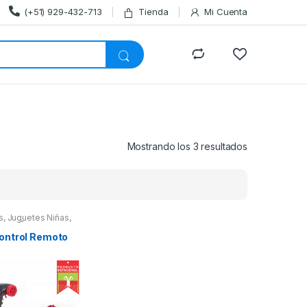
(+51) 929-432-713
Tienda
Mi Cuenta
Ordenado
Mostrando los 3 resultados
por
los
últimos
s
,
Juguetes Niñas
,
ES NIÑO
,
Lo Nuevo
,
,
Niñas
,
Novedades
,
ontrol Remoto
s Estacionales