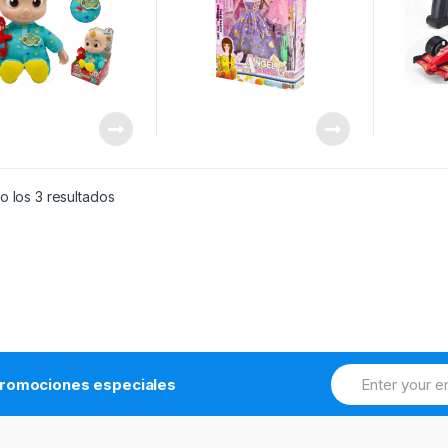
Ordenado
 los 3 resultados
por
los
últimos
romociones especiales