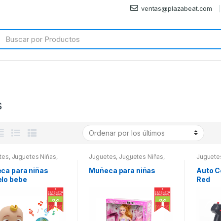
ventas@plazabeat.com
arch
:
s
tes
,
Juguetes Niñas
,
Juguetes
,
Juguetes Niñas
,
Juguete
TES NIÑO
,
Lo Nuevo
,
JUGUETES NIÑO
,
Lo Nuevo
,
JUGUET
ad
,
Niñas
,
Novedades
,
Navidad
,
Niñas
,
Novedades
,
Navidad
ca para niñas
Muñeca para niñas
Auto C
ctos Estacionales
Productos Estacionales
Producto
lo bebe
Red