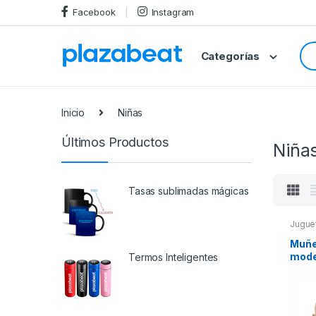
Skip
Skip
Facebook
Instagram
to
to
navigation
content
Se
Categorías
for
Inicio
Niñas
Últimos Productos
Niña
Tasas sublimadas mágicas
Jugue
JUGUE
Navid
Muñe
Produ
mode
Termos Inteligentes