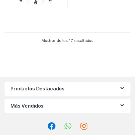
Ordenado
Mostrando los 17 resultados
por
los
últimos
Productos Destacados
Más Vendidos