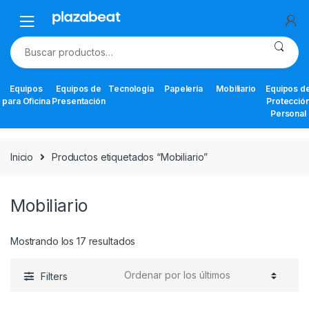
Skip
Skip
to
to
navigation
content
Buscar
por:
Equipos
Equipos de
Tecnología
Papelería
Mobiliario
Equipos d
para Oficina
Presentación
Protecció
Personal
Inicio
Productos etiquetados “Mobiliario”
Mobiliario
Ordenado
Mostrando los 17 resultados
por
los
Filters
últimos