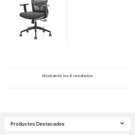
Ordenado
Mostrando los 9 resultados
por
los
últimos
Productos Destacados