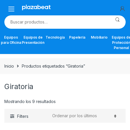
Skip
Skip
to
to
navigation
content
Buscar
por:
Equipos
Equipos de
Tecnología
Papelería
Mobiliario
Equipos d
para Oficina
Presentación
Protecció
Personal
Inicio
Productos etiquetados “Giratoria”
Giratoria
Ordenado
Mostrando los 9 resultados
por
los
Filters
últimos